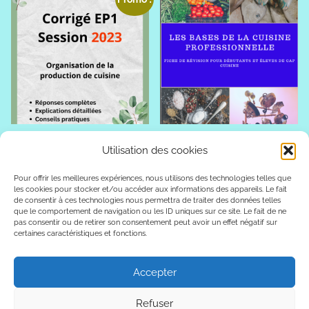
Corrigé EP1 2023 CAP
Les bases de la cuisine
Utilisation des cookies
cuisine – Réponses et
professionnelle
Explications
Pour offrir les meilleures expériences, nous utilisons des technologies telles que
11,00
€
les cookies pour stocker et/ou accéder aux informations des appareils. Le fait
Le
Le
11,00
€
7,00
€
de consentir à ces technologies nous permettra de traiter des données telles
que le comportement de navigation ou les ID uniques sur ce site. Le fait de ne
prix
prix
Ajouter au panier
pas consentir ou de retirer son consentement peut avoir un effet négatif sur
Ajouter au panier
initial
actuel
certaines caractéristiques et fonctions.
était :
est :
11,00€.
7,00€.
Accepter
Refuser