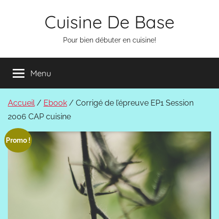
Aller
Cuisine De Base
au
contenu
Pour bien débuter en cuisine!
Menu
Accueil
/
Ebook
/ Corrigé de l’épreuve EP1 Session
2006 CAP cuisine
Promo !