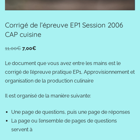
Corrigé de l’épreuve EP1 Session 2006
CAP cuisine
Le
Le
11,00
€
7,00
€
prix
prix
Le document que vous avez entre les mains est le
initial
actuel
corrigé de l’épreuve pratique EP1, Approvisionnement et
était :
est :
organisation de la production culinaire
11,00€.
7,00€.
Il est organisé de la manière suivante:
Une page de questions, puis une page de réponses
La page ou l’ensemble de pages de questions
servent à