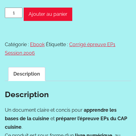
quantité
Ajouter au panier
de
Corrigé
de
Catégorie :
Ebook
Étiquette :
Corrigé épreuve EP1
l'épreuve
Session 2006
EP1
Session
2006
Description
CAP
cuisine
Description
Un document claire et concis pour
apprendre les
bases de la cuisine
et
préparer l’épreuve EP1 du CAP
cuisine
.
Ce produit est sous forme d’un
livre numérique
au