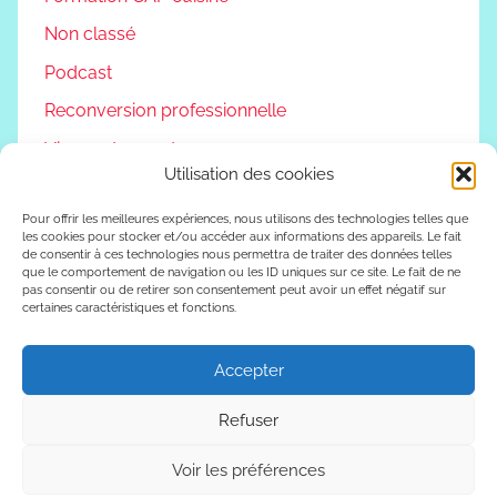
Non classé
Podcast
Reconversion professionnelle
Vivre autrement
Utilisation des cookies
Vlog
Pour offrir les meilleures expériences, nous utilisons des technologies telles que
les cookies pour stocker et/ou accéder aux informations des appareils. Le fait
de consentir à ces technologies nous permettra de traiter des données telles
que le comportement de navigation ou les ID uniques sur ce site. Le fait de ne
Abonnez vous à la page Facebook
pas consentir ou de retirer son consentement peut avoir un effet négatif sur
certaines caractéristiques et fonctions.
Accepter
Refuser
WordPress Theme: Donovan by ThemeZee.
Voir les préférences