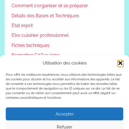
Comment s'organiser et se préparer
Détails des Bases et Techniques
Etat esprit
Etre cuisinier professionnel
Fiches techniques
Formation CAP cuisine
Utilisation des cookies
Non classé
Podcast
Pour offrir les meilleures expériences, nous utilisons des technologies telles que
les cookies pour stocker et/ou accéder aux informations des appareils. Le fait
de consentir à ces technologies nous permettra de traiter des données telles
Reconversion professionnelle
que le comportement de navigation ou les ID uniques sur ce site. Le fait de ne
pas consentir ou de retirer son consentement peut avoir un effet négatif sur
Vivre autrement
certaines caractéristiques et fonctions.
Vlog
Accepter
Refuser