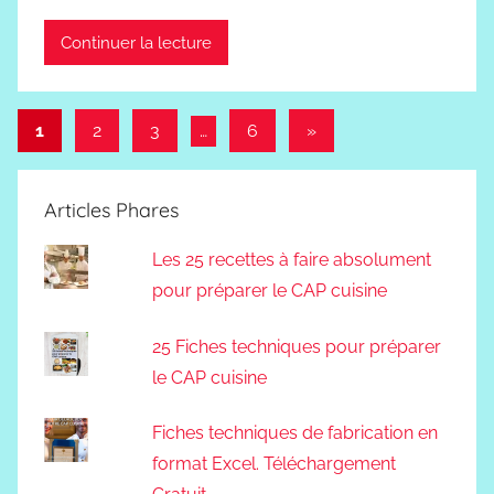
Continuer la lecture
Pagination
Articles
1
2
3
…
6
»
suivants
des
publications
Articles Phares
Les 25 recettes à faire absolument
pour préparer le CAP cuisine
25 Fiches techniques pour préparer
le CAP cuisine
Fiches techniques de fabrication en
format Excel. Téléchargement