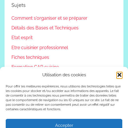
Sujets
Comment s'organiser et se préparer
Détails des Bases et Techniques
Etat esprit
Etre cuisinier professionnel
Fiches techniques
Formation CAP cuisine
Utilisation des cookies
Non classé
Podcast
Pour offrir les meilleures expériences, nous utilisons des technologies telles que
les cookies pour stocker et/ou accéder aux informations des appareils. Le fait
de consentir à ces technologies nous permettra de traiter des données telles
Reconversion professionnelle
que le comportement de navigation ou les ID uniques sur ce site. Le fait de ne
pas consentir ou de retirer son consentement peut avoir un effet négatif sur
Vivre autrement
certaines caractéristiques et fonctions.
Vlog
Accepter