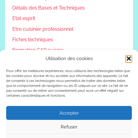
Détails des Bases et Techniques
Etat esprit
Etre cuisinier professionnel
Fiches techniques
Formation CAP cuisine
Utilisation des cookies
Non classé
Podcast
Pour offrir les meilleures expériences, nous utilisons des technologies telles que
les cookies pour stocker et/ou accéder aux informations des appareils. Le fait
de consentir à ces technologies nous permettra de traiter des données telles
Reconversion professionnelle
que le comportement de navigation ou les ID uniques sur ce site. Le fait de ne
pas consentir ou de retirer son consentement peut avoir un effet négatif sur
Vivre autrement
certaines caractéristiques et fonctions.
Vlog
Accepter
Refuser
WordPress Theme: Donovan by ThemeZee.