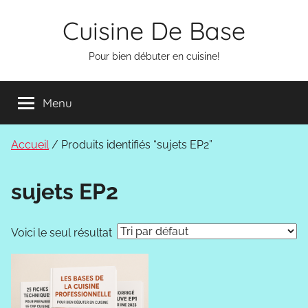
Aller
Cuisine De Base
au
contenu
Pour bien débuter en cuisine!
Menu
Accueil
/ Produits identifiés “sujets EP2”
sujets EP2
Voici le seul résultat