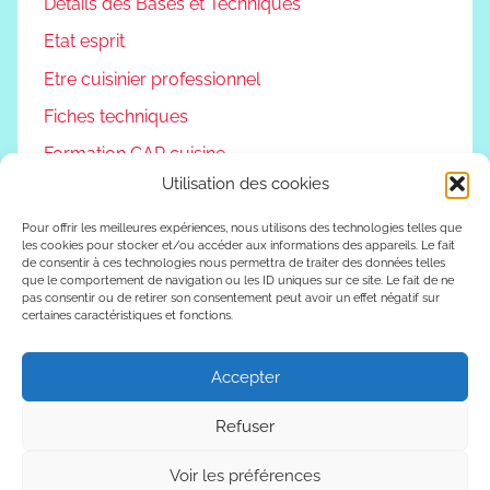
Détails des Bases et Techniques
Etat esprit
Etre cuisinier professionnel
Fiches techniques
Formation CAP cuisine
Utilisation des cookies
Non classé
Podcast
Pour offrir les meilleures expériences, nous utilisons des technologies telles que
les cookies pour stocker et/ou accéder aux informations des appareils. Le fait
de consentir à ces technologies nous permettra de traiter des données telles
Reconversion professionnelle
que le comportement de navigation ou les ID uniques sur ce site. Le fait de ne
pas consentir ou de retirer son consentement peut avoir un effet négatif sur
Vivre autrement
certaines caractéristiques et fonctions.
Vlog
Accepter
Refuser
WordPress Theme: Donovan by ThemeZee.
Voir les préférences