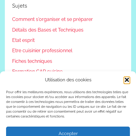
Sujets
Comment s'organiser et se préparer
Détails des Bases et Techniques
Etat esprit
Etre cuisinier professionnel
Fiches techniques
Formation CAP cuisine
Utilisation des cookies
Non classé
Podcast
Pour offrir les meilleures expériences, nous utilisons des technologies telles que
les cookies pour stocker et/ou accéder aux informations des appareils. Le fait
de consentir à ces technologies nous permettra de traiter des données telles
Reconversion professionnelle
que le comportement de navigation ou les ID uniques sur ce site. Le fait de ne
pas consentir ou de retirer son consentement peut avoir un effet négatif sur
Vivre autrement
certaines caractéristiques et fonctions.
Vlog
Accepter