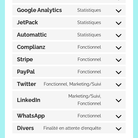
Consent
service
to
Google Analytics
Statistiques
woocommerce
Consent
service
to
JetPack
Statistiques
wordpress
Consent
service
to
Automattic
Statistiques
google-
Consent
service
analytics
to
Complianz
Fonctionnel
jetpack
Consent
service
to
Stripe
Fonctionnel
automattic
Consent
service
to
PayPal
Fonctionnel
complianz
Consent
service
to
Twitter
Fonctionnel, Marketing/Suivi
stripe
Consent
service
to
Marketing/Suivi,
paypal
LinkedIn
service
Consent
Fonctionnel
twitter
to
WhatsApp
Fonctionnel
service
Consent
linkedin
to
Divers
Finalité en attente d’enquête
Consent
service