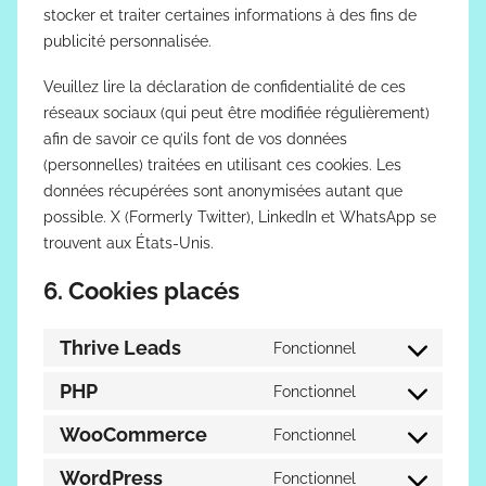
stocker et traiter certaines informations à des fins de
publicité personnalisée.
Veuillez lire la déclaration de confidentialité de ces
réseaux sociaux (qui peut être modifiée régulièrement)
afin de savoir ce qu’ils font de vos données
(personnelles) traitées en utilisant ces cookies. Les
données récupérées sont anonymisées autant que
possible. X (Formerly Twitter), LinkedIn et WhatsApp se
trouvent aux États-Unis.
6. Cookies placés
Thrive Leads
Fonctionnel
Consent
to
PHP
Fonctionnel
Consent
service
to
WooCommerce
Fonctionnel
thrive-
Consent
service
leads
to
WordPress
Fonctionnel
php