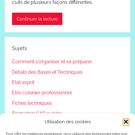
cuits de plusieurs façons différentes.
Continuer la lecture
Sujets
Comment s'organiser et se préparer
Détails des Bases et Techniques
Etat esprit
Etre cuisinier professionnel
Fiches techniques
Formation CAP cuisine
Utilisation des cookies
Non classé
Podcast
Pour offrir les meilleures expériences, nous utilisons des technologies telles que