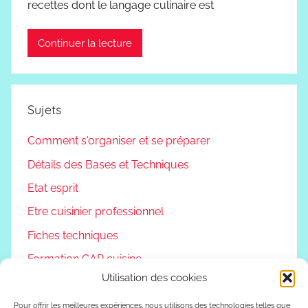
recettes dont le langage culinaire est
Continuer la lecture
Sujets
Comment s'organiser et se préparer
Détails des Bases et Techniques
Etat esprit
Etre cuisinier professionnel
Fiches techniques
Formation CAP cuisine
Utilisation des cookies
Non classé
Podcast
Pour offrir les meilleures expériences, nous utilisons des technologies telles que