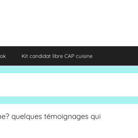
ok
Kit candidat libre CAP cuisine
ine? quelques témoignages qui