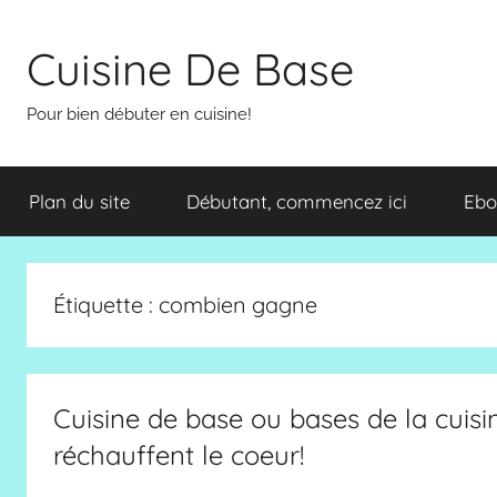
Aller
au
Cuisine De Base
contenu
Pour bien débuter en cuisine!
Plan du site
Débutant, commencez ici
Ebo
Étiquette :
combien gagne
Cuisine de base ou bases de la cuis
réchauffent le coeur!