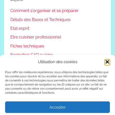
Comment s'organiser et se préparer
Détails des Bases et Techniques
Etat esprit
Etre cuisinier professionnel
Fiches techniques
Formation CAP cuisine
Utilisation des cookies
Non classé
Podcast
Pour offrir les meilleures expériences, nous utilisons des technologies telles que
les cookies pour stocker et/ou accéder aux informations des appareils. Le fait
de consentir à ces technologies nous permettra de traiter des données telles
Reconversion professionnelle
que le comportement de navigation ou les ID uniques sur ce site. Le fait de ne
pas consentir ou de retirer son consentement peut avoir un effet négatif sur
Vivre autrement
certaines caractéristiques et fonctions.
Vlog
Accepter