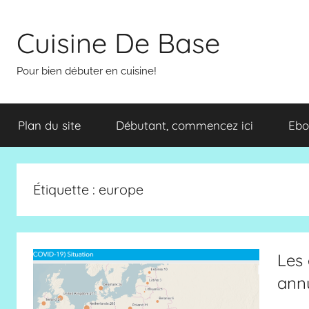
Aller
au
Cuisine De Base
contenu
Pour bien débuter en cuisine!
Plan du site
Débutant, commencez ici
Ebo
Étiquette :
europe
Les 
annu