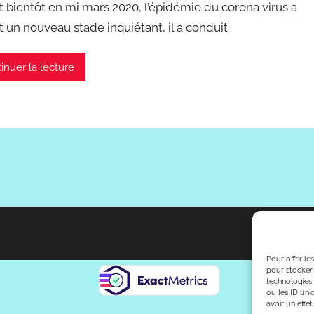
t bientôt en mi mars 2020, l’épidémie du corona virus a
t un nouveau stade inquiétant, il a conduit
inuer la lecture
Pour offrir l
pour stocker 
technologies
ou les ID uni
avoir un effet