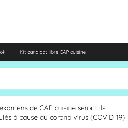
ok
Kit candidat libre CAP cuisine
examens de CAP cuisine seront ils
lés à cause du corona virus (COVID-19)