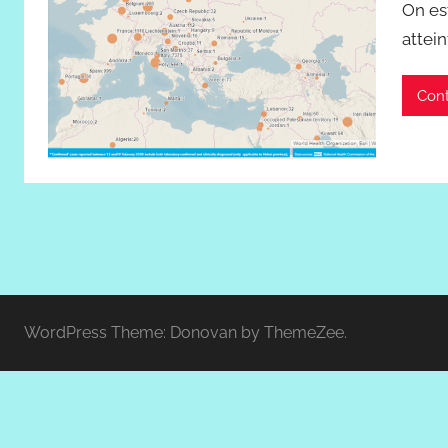
On es
attein
Cont
WordPress Theme: Donovan by ThemeZee.