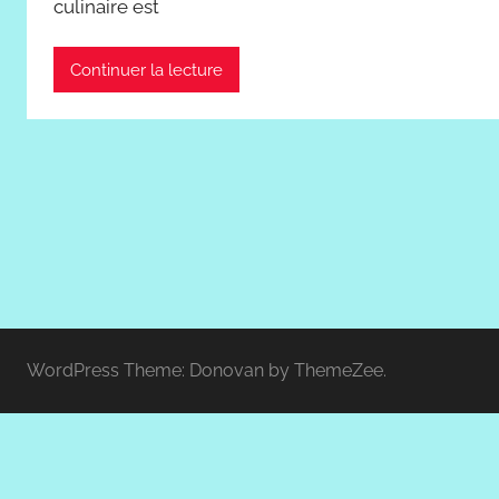
culinaire est
Continuer la lecture
WordPress Theme: Donovan by ThemeZee.