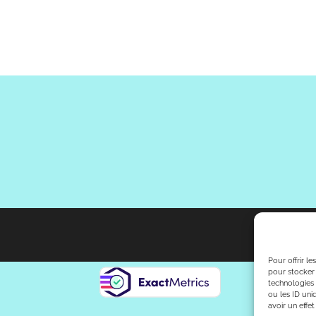
Pour offrir l
pour stocker 
technologies
ou les ID uni
avoir un effet