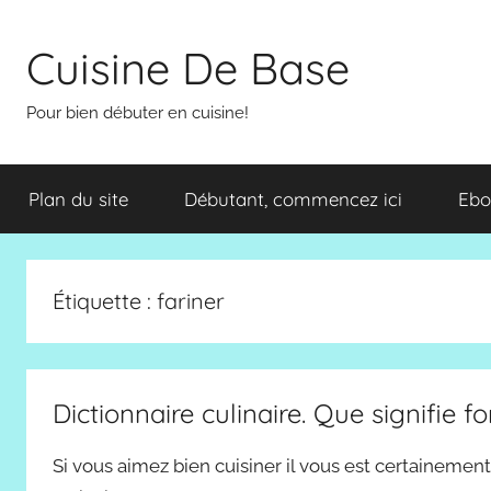
Aller
au
Cuisine De Base
contenu
Pour bien débuter en cuisine!
Plan du site
Débutant, commencez ici
Ebo
Étiquette :
fariner
Dictionnaire culinaire. Que signifie f
Si vous aimez bien cuisiner il vous est certainemen