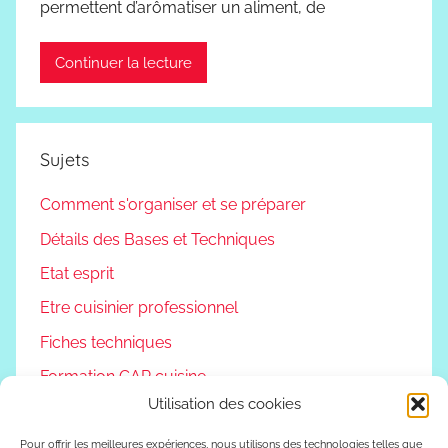
permettent d’arômatiser un aliment, de
Continuer la lecture
Sujets
Comment s'organiser et se préparer
Détails des Bases et Techniques
Etat esprit
Etre cuisinier professionnel
Fiches techniques
Formation CAP cuisine
Utilisation des cookies
Non classé
Podcast
Pour offrir les meilleures expériences, nous utilisons des technologies telles que