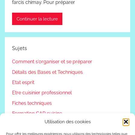
farcis chimay. Pour préparer
Continuer la lecture
Sujets
Comment s'organiser et se préparer
Détails des Bases et Techniques
Etat esprit
Etre cuisinier professionnel
Fiches techniques
Formation CAP cuisine
Utilisation des cookies
Non classé
Podcast
Pour offrir les meilleures expériences, nous utilisons des technologies telles que