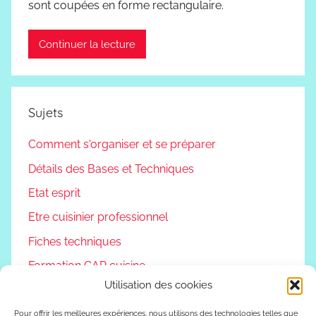
sont coupées en forme rectangulaire.
Continuer la lecture
Sujets
Comment s'organiser et se préparer
Détails des Bases et Techniques
Etat esprit
Etre cuisinier professionnel
Fiches techniques
Formation CAP cuisine
Utilisation des cookies
Non classé
Podcast
Pour offrir les meilleures expériences, nous utilisons des technologies telles que