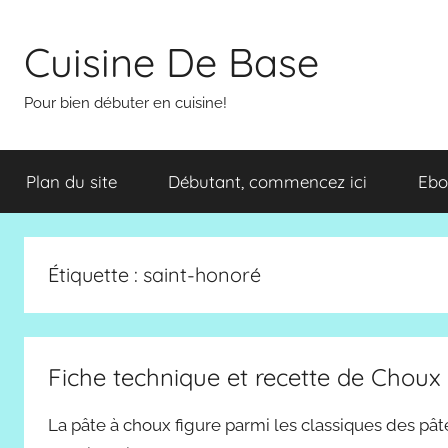
Aller
au
Cuisine De Base
contenu
Pour bien débuter en cuisine!
Plan du site
Débutant, commencez ici
Ebo
Étiquette :
saint-honoré
Fiche technique et recette de Choux 
La pâte à choux figure parmi les classiques des pât