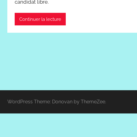
candidat libre.
Continuer la lecture
WordPress Theme: Donovan by ThemeZee.