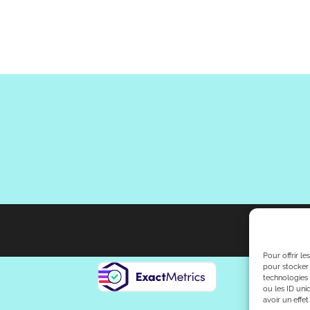
Pour offrir l
pour stocker 
technologies
ou les ID uni
avoir un effet