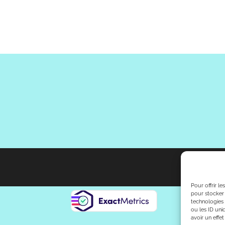
Pour offrir l
pour stocker 
technologies
ou les ID uni
avoir un effet