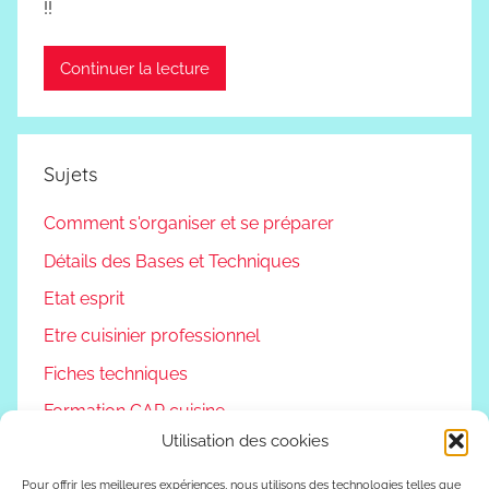
!!
Continuer la lecture
Sujets
Comment s'organiser et se préparer
Détails des Bases et Techniques
Etat esprit
Etre cuisinier professionnel
Fiches techniques
Formation CAP cuisine
Utilisation des cookies
Non classé
Podcast
Pour offrir les meilleures expériences, nous utilisons des technologies telles que