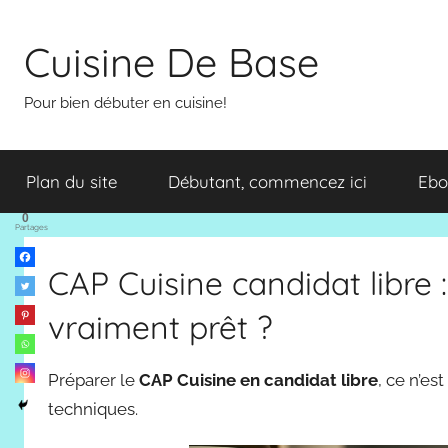
Aller
au
Cuisine De Base
contenu
Pour bien débuter en cuisine!
Plan du site
Débutant, commencez ici
Ebo
0
Partages
CAP Cuisine candidat libre 
vraiment prêt ?
Préparer le
CAP Cuisine en candidat libre
, ce n’e
techniques.