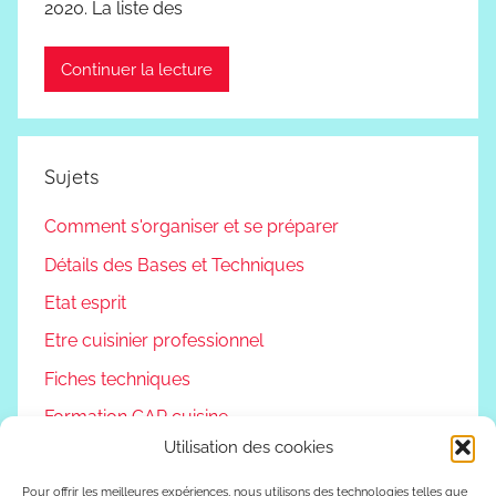
2020. La liste des
Continuer la lecture
Sujets
Comment s'organiser et se préparer
Détails des Bases et Techniques
Etat esprit
Etre cuisinier professionnel
Fiches techniques
Formation CAP cuisine
Utilisation des cookies
Non classé
Podcast
Pour offrir les meilleures expériences, nous utilisons des technologies telles que