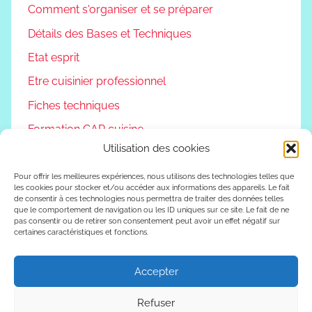
Comment s'organiser et se préparer
Détails des Bases et Techniques
Etat esprit
Etre cuisinier professionnel
Fiches techniques
Formation CAP cuisine
Utilisation des cookies
Non classé
Podcast
Pour offrir les meilleures expériences, nous utilisons des technologies telles que
les cookies pour stocker et/ou accéder aux informations des appareils. Le fait
de consentir à ces technologies nous permettra de traiter des données telles
Reconversion professionnelle
que le comportement de navigation ou les ID uniques sur ce site. Le fait de ne
pas consentir ou de retirer son consentement peut avoir un effet négatif sur
Vivre autrement
certaines caractéristiques et fonctions.
Vlog
Accepter
Refuser