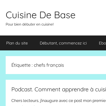
Aller
au
Cuisine De Base
contenu
Pour bien débuter en cuisine!
Plan du site
Débutant, commencez ici
Ebo
Étiquette :
chefs français
Podcast. Comment apprendre à cuis
Chers lecteurs, j’inaugure avec ce post mon premie