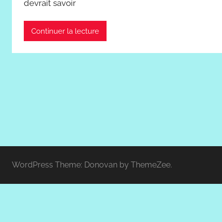
devrait savoir
Continuer la lecture
WordPress Theme: Donovan by ThemeZee.