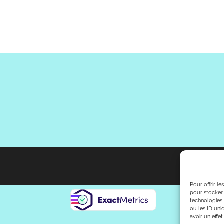
Pour offrir l
pour stocker 
technologies
ou les ID uni
avoir un effet