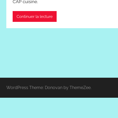
CAP cuisine.
Continuer la lecture
WordPress Theme: Donovan by ThemeZee.