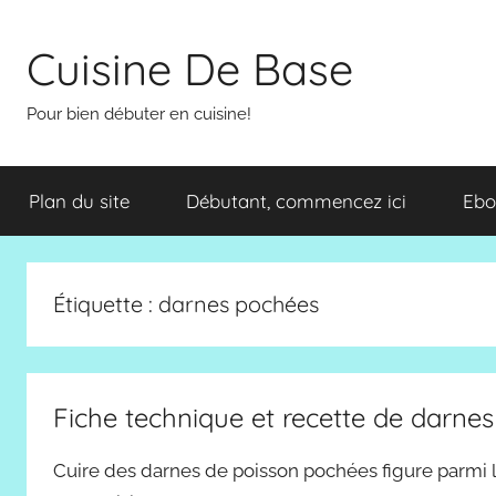
Aller
au
Cuisine De Base
contenu
Pour bien débuter en cuisine!
Plan du site
Débutant, commencez ici
Ebo
Étiquette :
darnes pochées
Fiche technique et recette de darne
Cuire des darnes de poisson pochées figure parmi le