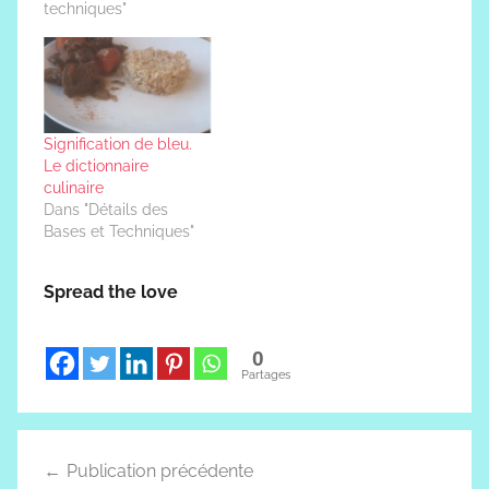
morceaux de forme
techniques"
rectangulaire de 2
centimètres de largeur
et 8 cm de longueur.
Avant de les frire dans
un bain d’huile de
friture chauffée à
Signification de bleu.
180°C, les goujonnettes
Le dictionnaire
de poisson…
culinaire
Dans "Détails des
Bases et Techniques"
Spread the love
0
Partages
Navigation
Publication précédente
de