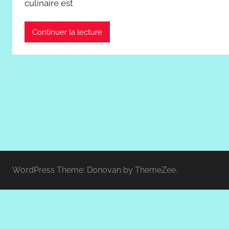
culinaire est
Continuer la lecture
WordPress Theme: Donovan by ThemeZee.