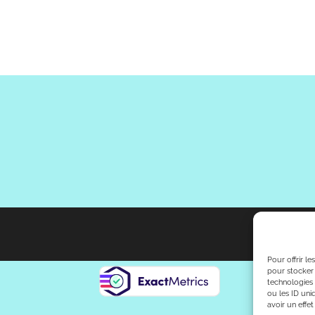
Pour offrir l
pour stocker 
technologies
ou les ID uni
avoir un effet