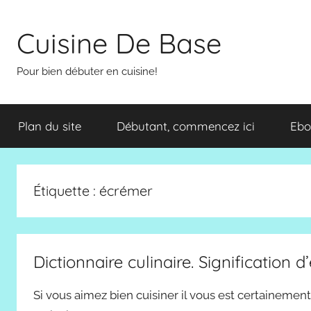
Aller
au
Cuisine De Base
contenu
Pour bien débuter en cuisine!
Plan du site
Débutant, commencez ici
Ebo
Étiquette :
écrémer
Dictionnaire culinaire. Signification d’
Si vous aimez bien cuisiner il vous est certainemen