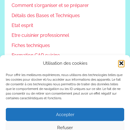
Comment s'organiser et se préparer
Détails des Bases et Techniques
Etat esprit
Etre cuisinier professionnel
Fiches techniques
Formation CAP cuisine
Utilisation des cookies
Non classé
Podcast
Pour offrir les meilleures expériences, nous utilisons des technologies telles que
les cookies pour stocker et/ou accéder aux informations des appareils. Le fait
de consentir à ces technologies nous permettra de traiter des données telles
Reconversion professionnelle
que le comportement de navigation ou les ID uniques sur ce site. Le fait de ne
pas consentir ou de retirer son consentement peut avoir un effet négatif sur
Vivre autrement
certaines caractéristiques et fonctions.
Vlog
Accepter
Refuser