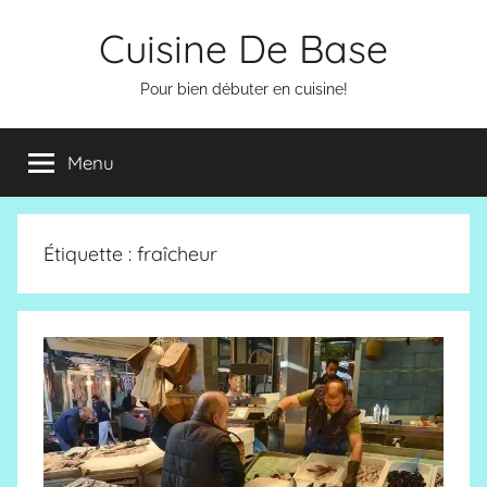
Aller
Cuisine De Base
au
contenu
Pour bien débuter en cuisine!
Menu
Étiquette :
fraîcheur