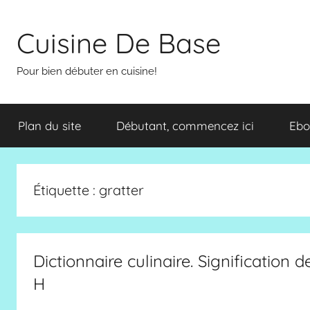
Aller
au
Cuisine De Base
contenu
Pour bien débuter en cuisine!
Plan du site
Débutant, commencez ici
Ebo
Étiquette :
gratter
Dictionnaire culinaire. Signification 
H