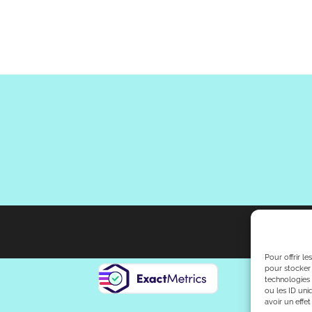
Pour offrir l
pour stocker 
technologies
ou les ID uni
avoir un effet