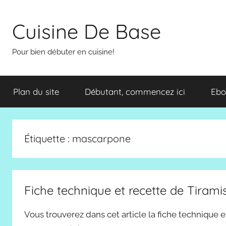
Aller
au
Cuisine De Base
contenu
Pour bien débuter en cuisine!
Plan du site
Débutant, commencez ici
Ebo
Étiquette :
mascarpone
Fiche technique et recette de Tirami
Vous trouverez dans cet article la fiche technique et