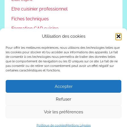
Etre cuisinier professionnel
Fiches techniques
Formation CAP cuisine
Utilisation des cookies
Non classé
Podcast
Pour offrir les meilleures expériences, nous utilisons des technologies telles que
les cookies pour stocker et/ou accéder aux informations des appareils. Le fait
de consentir à ces technologies nous permettra de traiter des données telles
Reconversion professionnelle
que le comportement de navigation ou les ID uniques sur ce site. Le fait de ne
pas consentir ou de retirer son consentement peut avoir un effet négatif sur
Vivre autrement
certaines caractéristiques et fonctions.
Vlog
Accepter
Refuser
WordPress Theme: Donovan by ThemeZee.
Voir les préférences
Politique de cookies
Mentions Légales