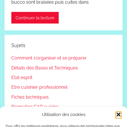
bucco sont braisées puis cuites dans
Continuer la lecture
Sujets
Comment s'organiser et se préparer
Détails des Bases et Techniques
Etat esprit
Etre cuisinier professionnel
Fiches techniques
Formation CAP cuisine
Utilisation des cookies
Non classé
Podcast
Pour offrir les meilleures expériences, nous utilisons des technologies telles que