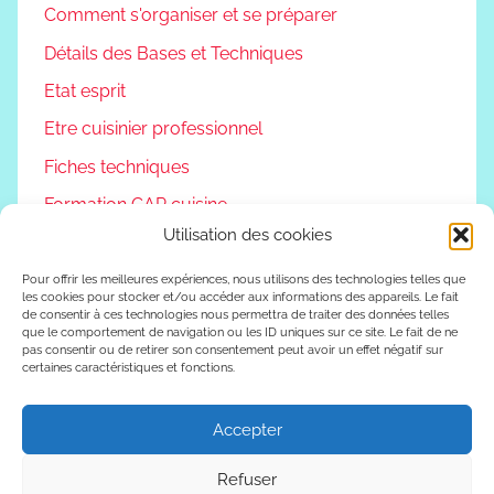
Comment s'organiser et se préparer
Détails des Bases et Techniques
Etat esprit
Etre cuisinier professionnel
Fiches techniques
Formation CAP cuisine
Utilisation des cookies
Non classé
Podcast
Pour offrir les meilleures expériences, nous utilisons des technologies telles que
les cookies pour stocker et/ou accéder aux informations des appareils. Le fait
de consentir à ces technologies nous permettra de traiter des données telles
Reconversion professionnelle
que le comportement de navigation ou les ID uniques sur ce site. Le fait de ne
pas consentir ou de retirer son consentement peut avoir un effet négatif sur
Vivre autrement
certaines caractéristiques et fonctions.
Vlog
Accepter
Refuser