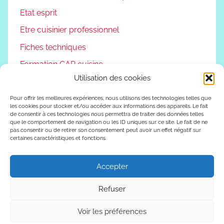
Etat esprit
Etre cuisinier professionnel
Fiches techniques
Formation CAP cuisine
Utilisation des cookies
Non classé
Podcast
Pour offrir les meilleures expériences, nous utilisons des technologies telles que
les cookies pour stocker et/ou accéder aux informations des appareils. Le fait
de consentir à ces technologies nous permettra de traiter des données telles
Reconversion professionnelle
que le comportement de navigation ou les ID uniques sur ce site. Le fait de ne
pas consentir ou de retirer son consentement peut avoir un effet négatif sur
Vivre autrement
certaines caractéristiques et fonctions.
Vlog
Accepter
Refuser
WordPress Theme: Donovan by ThemeZee.
Voir les préférences