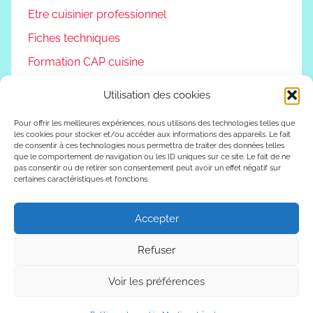
Etre cuisinier professionnel
Fiches techniques
Formation CAP cuisine
Non classé
Utilisation des cookies
Podcast
Pour offrir les meilleures expériences, nous utilisons des technologies telles que
Reconversion professionnelle
les cookies pour stocker et/ou accéder aux informations des appareils. Le fait
de consentir à ces technologies nous permettra de traiter des données telles
Vivre autrement
que le comportement de navigation ou les ID uniques sur ce site. Le fait de ne
pas consentir ou de retirer son consentement peut avoir un effet négatif sur
certaines caractéristiques et fonctions.
Vlog
Accepter
WordPress Theme: Donovan by ThemeZee.
Refuser
Voir les préférences