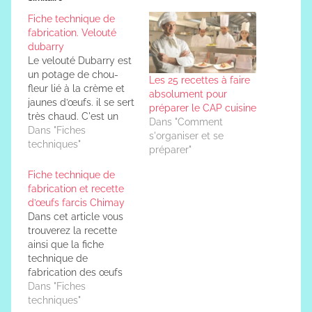
Fiche technique de
fabrication. Velouté
dubarry
Le velouté Dubarry est
un potage de chou-
Les 25 recettes à faire
fleur lié à la crème et
absolument pour
jaunes d’œufs. il se sert
préparer le CAP cuisine
très chaud. C'est un
Dans "Comment
Potage onctueux où les
Dans "Fiches
s'organiser et se
choux-fleurs sont cuits
techniques"
préparer"
dans un velouté de
veau. Selon la liaison
Fiche technique de
utilisée le potage
fabrication et recette
prend l’appellation de
d’œufs farcis Chimay
crème Dubarry ou de
Dans cet article vous
velouté Dubarry.
trouverez la recette
Techniques…
ainsi que la fiche
technique de
fabrication des œufs
farcis chimay. œufs
Dans "Fiches
farcis gratinés Pour
techniques"