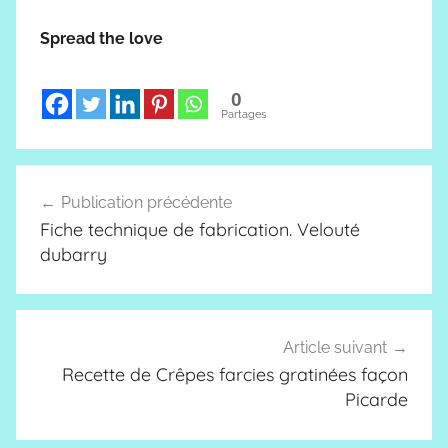
préparer la recette
œufs chimay, on cuit
Spread the love
des oeufs durs. Puis on
garnit les blancs avec
une farce à base de
0
Duxelles de
Partages
champignon liée avec
un peu…
Navigation
Publication précédente
de
Fiche technique de fabrication. Velouté
l’article
dubarry
Article suivant
Recette de Crêpes farcies gratinées façon
Picarde