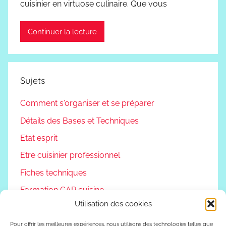
cuisinier en virtuose culinaire. Que vous
Continuer la lecture
Sujets
Comment s'organiser et se préparer
Détails des Bases et Techniques
Etat esprit
Etre cuisinier professionnel
Fiches techniques
Formation CAP cuisine
Utilisation des cookies
Non classé
Podcast
Pour offrir les meilleures expériences, nous utilisons des technologies telles que