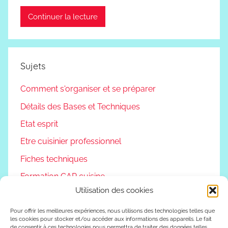
Continuer la lecture
Sujets
Comment s'organiser et se préparer
Détails des Bases et Techniques
Etat esprit
Etre cuisinier professionnel
Fiches techniques
Formation CAP cuisine
Utilisation des cookies
Non classé
Podcast
Pour offrir les meilleures expériences, nous utilisons des technologies telles que
les cookies pour stocker et/ou accéder aux informations des appareils. Le fait
de consentir à ces technologies nous permettra de traiter des données telles