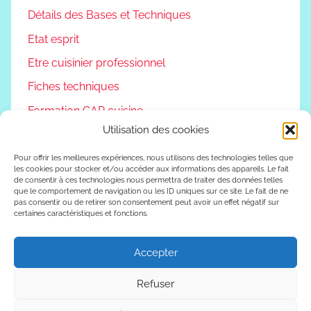
Détails des Bases et Techniques
Etat esprit
Etre cuisinier professionnel
Fiches techniques
Formation CAP cuisine
Utilisation des cookies
Non classé
Podcast
Pour offrir les meilleures expériences, nous utilisons des technologies telles que
les cookies pour stocker et/ou accéder aux informations des appareils. Le fait
Reconversion professionnelle
de consentir à ces technologies nous permettra de traiter des données telles
que le comportement de navigation ou les ID uniques sur ce site. Le fait de ne
pas consentir ou de retirer son consentement peut avoir un effet négatif sur
Vivre autrement
certaines caractéristiques et fonctions.
Vlog
Accepter
Refuser
WordPress Theme: Donovan by ThemeZee.