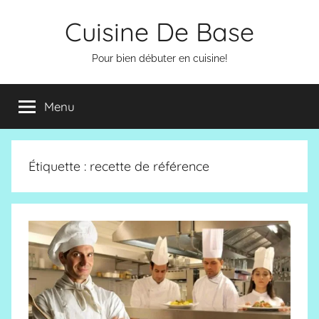
Aller
Cuisine De Base
au
contenu
Pour bien débuter en cuisine!
Menu
Étiquette :
recette de référence