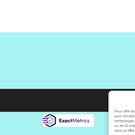
Pour offrir l
pour stocker 
technologies
ou les ID uni
avoir un effet