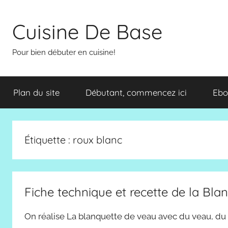
Aller
au
Cuisine De Base
contenu
Pour bien débuter en cuisine!
Plan du site
Débutant, commencez ici
Ebo
Étiquette :
roux blanc
Fiche technique et recette de la Bla
On réalise La blanquette de veau avec du veau, du