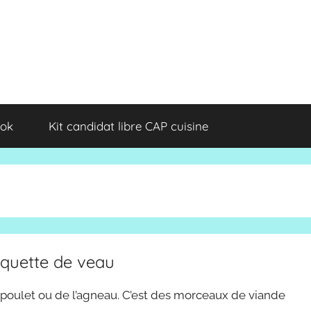
ok
Kit candidat libre CAP cuisine
nquette de veau
 poulet ou de l’agneau. C’est des morceaux de viande