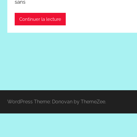
sans
Continuer la lecture
WordPress Theme: Donovan by ThemeZee.