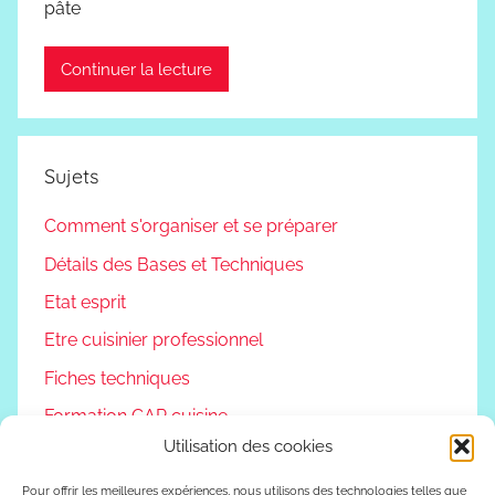
pâte
Continuer la lecture
Sujets
Comment s'organiser et se préparer
Détails des Bases et Techniques
Etat esprit
Etre cuisinier professionnel
Fiches techniques
Formation CAP cuisine
Utilisation des cookies
Non classé
Podcast
Pour offrir les meilleures expériences, nous utilisons des technologies telles que