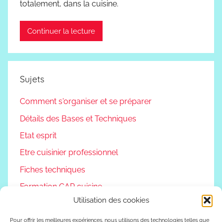
totalement, dans la cuisine.
Continuer la lecture
Sujets
Comment s'organiser et se préparer
Détails des Bases et Techniques
Etat esprit
Etre cuisinier professionnel
Fiches techniques
Formation CAP cuisine
Utilisation des cookies
Non classé
Podcast
Pour offrir les meilleures expériences, nous utilisons des technologies telles que