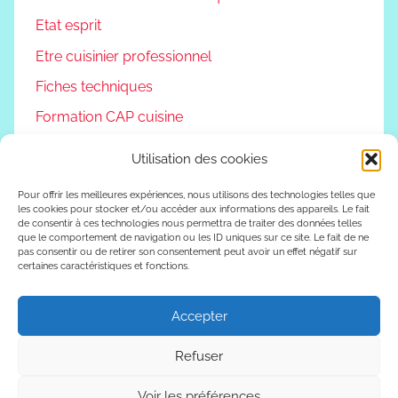
Etat esprit
Etre cuisinier professionnel
Fiches techniques
Formation CAP cuisine
Non classé
Utilisation des cookies
Podcast
Pour offrir les meilleures expériences, nous utilisons des technologies telles que
Reconversion professionnelle
les cookies pour stocker et/ou accéder aux informations des appareils. Le fait
de consentir à ces technologies nous permettra de traiter des données telles
Vivre autrement
que le comportement de navigation ou les ID uniques sur ce site. Le fait de ne
pas consentir ou de retirer son consentement peut avoir un effet négatif sur
certaines caractéristiques et fonctions.
Vlog
Accepter
WordPress Theme: Donovan by ThemeZee.
Refuser
Voir les préférences