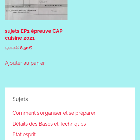
sujets EP2 épreuve CAP
cuisine 2021
Le
Le
17,00
€
8,50
€
prix
prix
Ajouter au panier
initial
actuel
était :
est :
17,00€.
8,50€.
Sujets
Comment s'organiser et se préparer
Détails des Bases et Techniques
Etat esprit