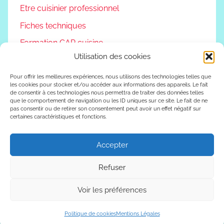
Etre cuisinier professionnel
Fiches techniques
Formation CAP cuisine
Utilisation des cookies
Non classé
Podcast
Pour offrir les meilleures expériences, nous utilisons des technologies telles que
les cookies pour stocker et/ou accéder aux informations des appareils. Le fait
de consentir à ces technologies nous permettra de traiter des données telles
Reconversion professionnelle
que le comportement de navigation ou les ID uniques sur ce site. Le fait de ne
pas consentir ou de retirer son consentement peut avoir un effet négatif sur
Vivre autrement
certaines caractéristiques et fonctions.
Vlog
Accepter
Refuser
WordPress Theme: Donovan by ThemeZee.
Voir les préférences
Politique de cookies
Mentions Légales