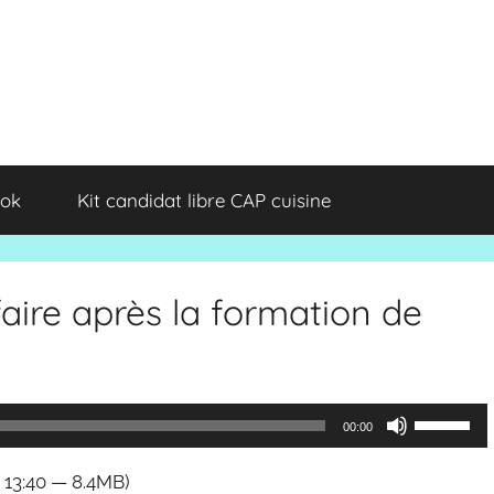
ok
Kit candidat libre CAP cuisine
aire après la formation de
Utilisez
00:00
les
 13:40 — 8.4MB)
flèches