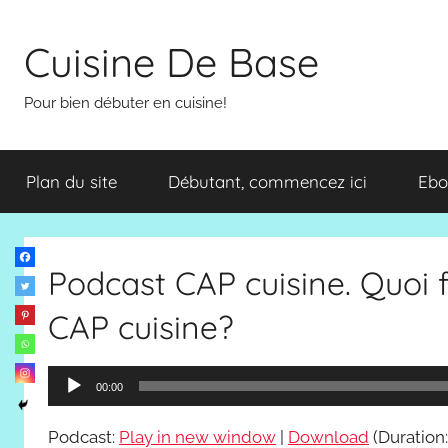
Aller
au
Cuisine De Base
contenu
Pour bien débuter en cuisine!
Plan du site
Débutant, commencez ici
Ebo
Podcast CAP cuisine. Quoi f
CAP cuisine?
Lecteur
00:00
audio
Podcast:
Play in new window
|
Download
(Duration: