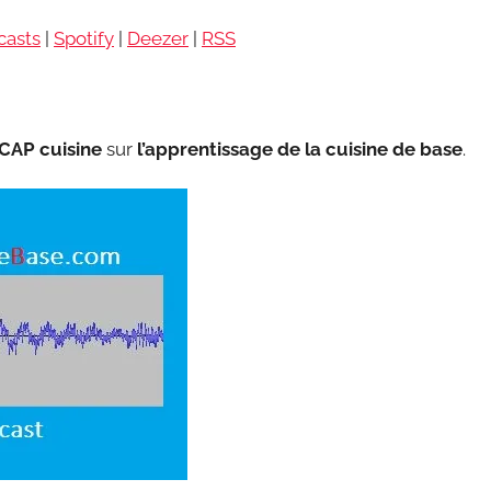
haut/bas
casts
|
Spotify
|
Deezer
|
RSS
pour
augmente
ou
diminuer
CAP cuisine
sur
l’apprentissage de la cuisine de base
.
le
volume.