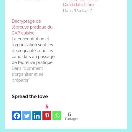
Candidate Libre
Dans "Podcast"
Décryptage de
l’épreuve pratique du
CAP cuisine
La concentration et
l’organisation sont les
deux qualités que les
candidats au passage
de l’épreuve pratique
du CAP cuisine doivent
Dans "Comment
développer le plus.
s'organiser et se
Pendant cette épreuve,
préparer"
les examinateurs
passent dans les
Spread the love
différents postes pour
voir les méthodes de
5
travail de chacun et le
5
degré de maîtrise des
Partages
techniques de base.…