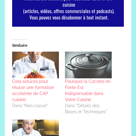
Similaire
Cinq astuces pour
Pourquoi la Cocotte en
réussir une formation
Fonte Est
accélérée de CAP
Indispensable dans
cuisine
Votre Cuisine
Dans "Non classé"
Dans "Détails des
Bases et Techniques"