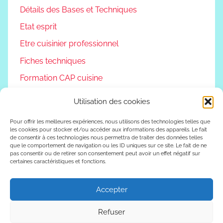
Détails des Bases et Techniques
Etat esprit
Etre cuisinier professionnel
Fiches techniques
Formation CAP cuisine
Non classé
Utilisation des cookies
Podcast
Pour offrir les meilleures expériences, nous utilisons des technologies telles que
Reconversion professionnelle
les cookies pour stocker et/ou accéder aux informations des appareils. Le fait
de consentir à ces technologies nous permettra de traiter des données telles
Vivre autrement
que le comportement de navigation ou les ID uniques sur ce site. Le fait de ne
pas consentir ou de retirer son consentement peut avoir un effet négatif sur
certaines caractéristiques et fonctions.
Vlog
Accepter
WordPress Theme: Donovan by ThemeZee.
Refuser