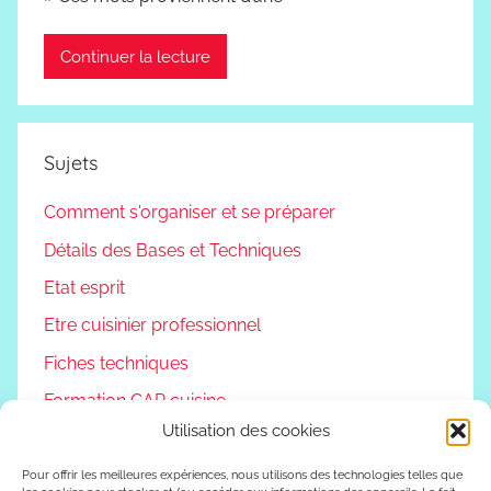
Continuer la lecture
Sujets
Comment s'organiser et se préparer
Détails des Bases et Techniques
Etat esprit
Etre cuisinier professionnel
Fiches techniques
Formation CAP cuisine
Utilisation des cookies
Non classé
Podcast
Pour offrir les meilleures expériences, nous utilisons des technologies telles que