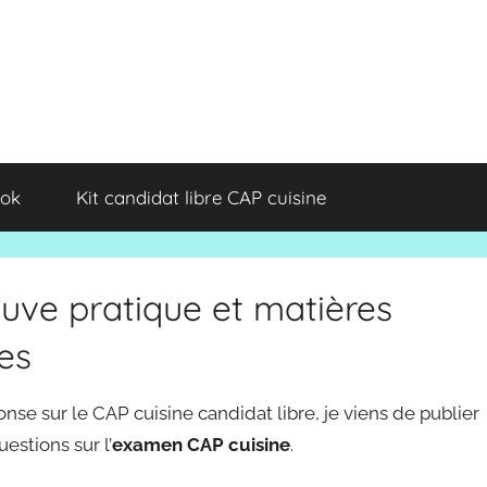
ok
Kit candidat libre CAP cuisine
uve pratique et matières
es
onse sur le CAP cuisine candidat libre, je viens de publier
estions sur l’
examen CAP cuisine
.