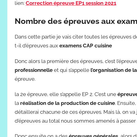
lien:
Correction épreuve EP1 session 2021
Nombre des épreuves aux exam
Dans cette partie je vais citer toutes les épreuves
t-il d’épreuves aux
examens CAP cuisine
Donc alors la première des épreuves, c’est l’épreuve
professionnelle
et qui s’appelle
l’organisation de l
épreuve.
la 2e épreuve, elle s’appelle EP 2. C’est une
épreuv
la
réalisation de la production de cuisine
. Ensuite,
détaillerai chacune de ces épreuves. Mais là, on va 
d’épreuves au total nous sommes amenés à passer p
Donc ensuite on a des
épreuves générales
, alors 