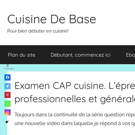
Aller
au
Cuisine De Base
contenu
Pour bien débuter en cuisine!
Plan du site
Débutant, commencez ici
Ebo
0
Partages
Examen CAP cuisine. L’épre
professionnelles et général
Toujours dans la continuité de la série question rép
une nouvelle vidéo dans laquelle je répond à vos qu