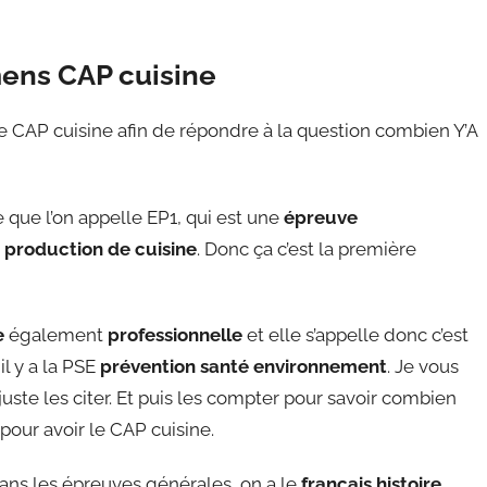
ens CAP cuisine
 de CAP cuisine afin de répondre à la question combien Y’A
 que l’on appelle EP1, qui est une
épreuve
a production de cuisine
. Donc ça c’est la première
e
également
professionnelle
et elle s’appelle donc c’est
 il y a la PSE
prévention santé environnement
. Je vous
juste les citer. Et puis les compter pour savoir combien
our avoir le CAP cuisine.
dans les épreuves générales, on a le
français histoire