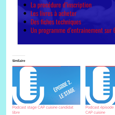
Similaire
Podcast stage CAP cuisine candidat
Podcast épisode
libre
CAP cuisine