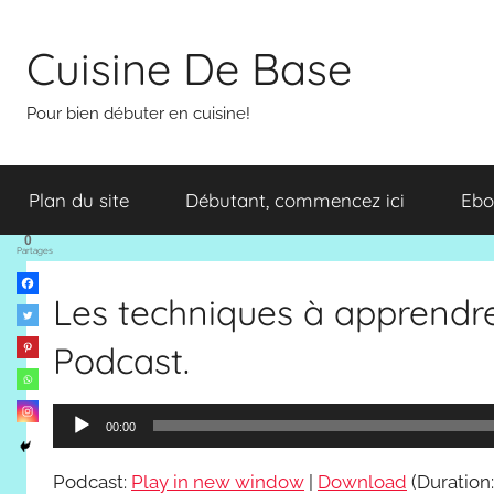
Aller
au
Cuisine De Base
contenu
Pour bien débuter en cuisine!
Plan du site
Débutant, commencez ici
Ebo
0
Partages
Les techniques à apprendre
Podcast.
Lecteur
00:00
audio
Podcast:
Play in new window
|
Download
(Duration: