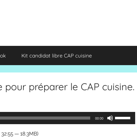
ok
Kit candidat libre CAP cuisine
 pour préparer le CAP cuisine.
Utilisez
00:00
les
 32:55 — 18.3MB)
flèches