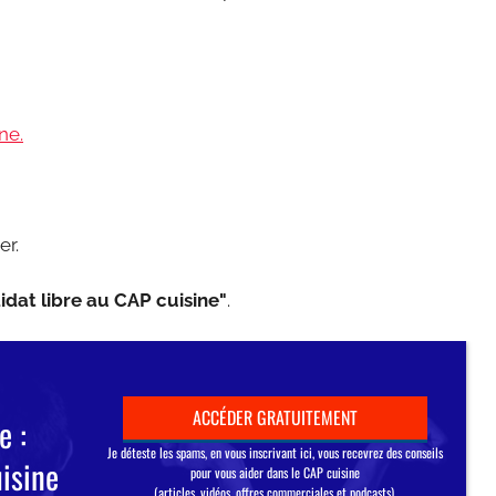
ne.
er.
idat libre au CAP cuisine"
.