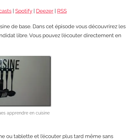
haut/bas
casts
|
Spotify
|
Deezer
|
RSS
pour
augmente
sine de base. Dans cet épisode vous découvrirez les
ou
ndidat libre. Vous pouvez l’écouter directement en
diminuer
le
volume.
ues apprendre en cuisine
ne ou tablette et l’écouter plus tard même sans